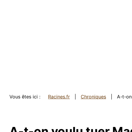
Vous êtes ici :
Racines.fr
Chroniques
A-t-on
A-t-on voulu tuer Mad