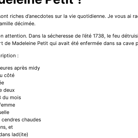
 sont riches d’anecdotes sur la vie quotidienne. Je vous ai 
amille décimée.
mon attention. Dans la sécheresse de l’été 1738, le feu détru
ort de Madeleine Petit qui avait été enfermée dans sa cave p
ription :
heures après midy
du côté
ée
e deux
3 du mois
a femme
uelle
s cendres chaudes
ns, et
dans lad(ite)