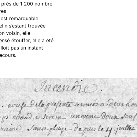
, près de 1 200 nombre
res
i est remarquable
lin s’estant trouvée
 voisin, elle
nsé étouffer, elle a été
lloit pas un instant
secours.