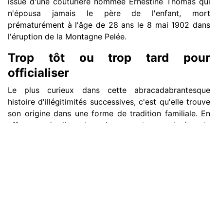
issue d'une couturière nommée Ernestine Thomas qui
n'épousa jamais le père de l'enfant, mort
prématurément à l'âge de 28 ans le 8 mai 1902 dans
l'éruption de la Montagne Pelée.
Trop tôt ou trop tard pour
officialiser
Le plus curieux dans cette abracadabrantesque
histoire d'illégitimités successives, c'est qu'elle trouve
son origine dans une forme de tradition familiale. En
effet, en étudiant la naissance du grand-père, le
fameux Louis Marie Auguste qui se maria tardivement,
on remarque qu'il était né le 13 juillet 1846 au Carbet
(Martinique), fils de Marie Françoise Victoire Laure
Cornette de Saint-Cyr Monlaur...
veuve Ferray-
Desfontaines
. Et de constater qu'elle n'eut aucun
enfant avec son mari, mort en 1842, mais se rattrapa
par la suite en donnant le jour à 5 petits Cornette de
▲